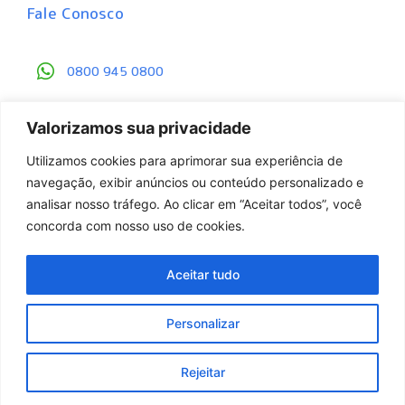
Fale Conosco
0800 945 0800
contato@gbackup.com.br
Valorizamos sua privacidade
Central de Proteção de Dados
Utilizamos cookies para aprimorar sua experiência de
navegação, exibir anúncios ou conteúdo personalizado e
analisar nosso tráfego. Ao clicar em “Aceitar todos”, você
concorda com nosso uso de cookies.
Aceitar tudo
© 2008 - 2023 GBackup. Todos os direitos
Personalizar
reservados.
Rejeitar