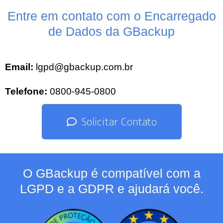
Entre em contato com o Encarregado
de Dados da GBackup
Email:
lgpd@gbackup.com.br
Telefone:
0800-945-0800
Solicitar Contato
O GBackup é compatível com a
LGPD e a GDPR e ajudará você.