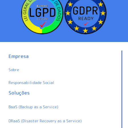
Empresa
Sobre
Responsabilidade Social
Soluções
BaaS (Backup as a Service)
DRaaS (Disaster Recovery as a Service)