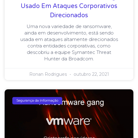
Usado Em Ataques Corporativos
Direcionados
Uma nova variedade de ransomware,
ainda em desenvolvimento, está sendo
usada em ataques altamente direcionados
contra entidades corporativas, como
descobriu a equipe Symantec Threat
Hunter da Broadcom.
Ronan Rodrigues
outubro 22, 2021
Segurança da Informação