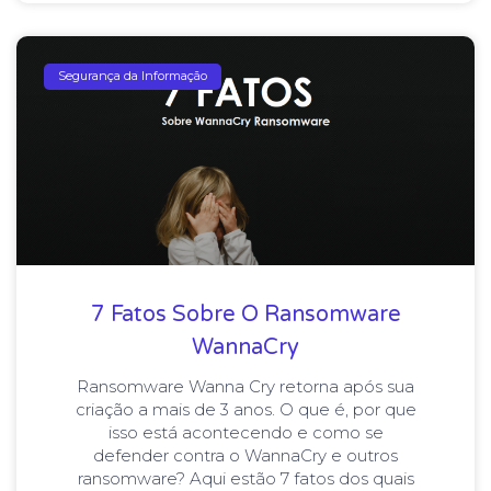
Segurança da Informação
7 Fatos Sobre O Ransomware
WannaCry
Ransomware Wanna Cry retorna após sua
criação a mais de 3 anos. O que é, por que
isso está acontecendo e como se
defender contra o WannaCry e outros
ransomware? Aqui estão 7 fatos dos quais