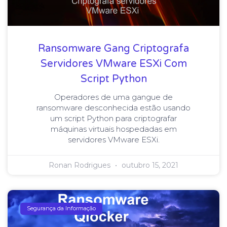
Ransomware Gang Criptografa
Servidores VMware ESXi Com
Script Python
Operadores de uma gangue de
ransomware desconhecida estão usando
um script Python para criptografar
máquinas virtuais hospedadas em
servidores VMware ESXi.
Ronan Rodrigues
outubro 15, 2021
Segurança da Informação