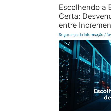
Escolhendo a 
Certa: Desven
entre Increment
Segurança da Informação
/
fe