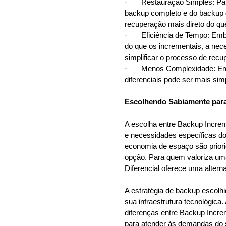
· Restauração Simples: Para 
backup completo e do backup d
recuperação mais direto do qu
· Eficiência de Tempo: Embora
do que os incrementais, a ne
simplificar o processo de recu
· Menos Complexidade: Em a
diferenciais pode ser mais si
Escolhendo Sabiamente para
A escolha entre Backup Increm
e necessidades específicas do 
economia de espaço são prior
opção. Para quem valoriza uma
Diferencial oferece uma alterna
A estratégia de backup escolh
sua infraestrutura tecnológi
diferenças entre Backup Incre
para atender às demandas do s