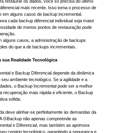
restaurar os dados, você só precisa do último
iferencial mais recente. Isso torna o processo de
e em alguns casos de backup incremental.
 cada backup diferencial individual seja maior
cessidade de menos pontos de restauração pode
peração.
lguns casos, a administração de backups
mples do que a de backups incrementais.
 sua Realidade Tecnológica
ental e Backup Diferencial depende da dinâmica
seu ambiente tecnológico. Se a agilidade e a
idades, o Backup Incremental pode ser a melhor
 recuperação mais rápida e eficiente, o Backup
tiva sólida.
ida deve alinhar-se perfeitamente às demandas da
ca. A GBackup não apenas compreende as
mental e Diferencial, mas também as aprimora
eu cenário tecnológico, garantindo a segurança e