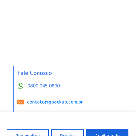
Fale Conosco
0800 945 0800
contato@gbackup.com.br
Central de Proteção de Dados
Personalizar
Rejeitar
Aceitar tudo